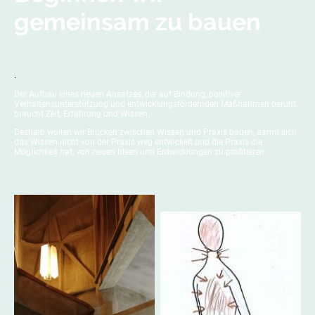
gemeinsam zu bauen
.
Der Aufbau eines neuen Ansatzes, der auf Bindung, positiver
Verhaltensunterstützung und entwicklungsfördernden Maßnahmen beruht,
braucht Zeit, Erfahrung und Wissen.
Deshalb wollen wir Brücken zwischen Wissen und Praxis bauen, damit sich
das Wissen nicht von der Praxis weg entwickelt und die Praxis die
Möglichkeit hat, von neuen Ideen und Entwicklungen zu profitieren.