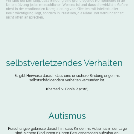
Wir sind der Meinung, dass Bindung eine grundlegende Komponente in der
Unterstützung jedes menschlichen Wesens ist und dass die wirkliche Gefahr
nicht in der emotionalen Koregulierung von Klienten mit intellektueller
Beeinträchtigung liegt, sondern in Praktiken, die Nähe und Verbundenheit
nicht offen ansprechen.
selbstverletzendes Verhalten
Es gibt Hinweise darauf, dass eine unsichere Bindung enger mit
selbstschädigendem Verhalten verbunden ist.
Kharsati N, Bhola P. (2016)
Autismus
Forschungsergebnisse darauf hin, dass Kinder mit Autismus in der Lage
sind, sichere Bindungen zu ihren Bezugspersonen aufzubauen.