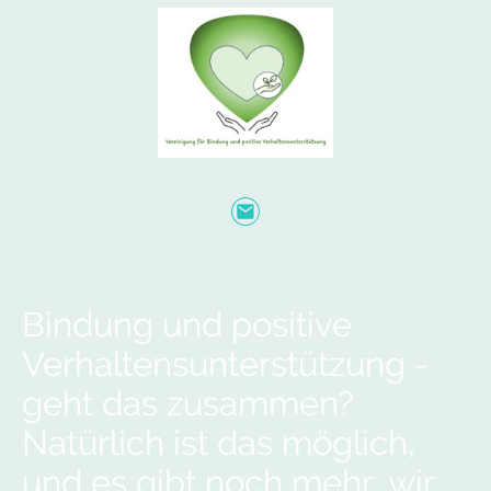
Bindung und positive
Verhaltensunterstützung -
geht das zusammen?
Natürlich ist das möglich,
und es gibt noch mehr, wir