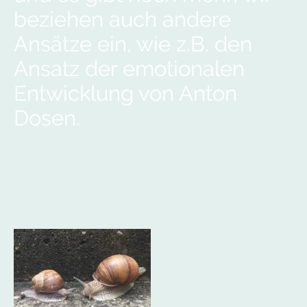
beziehen auch andere
Ansätze ein, wie z.B. den
Ansatz der emotionalen
Entwicklung von Anton
Dosen.